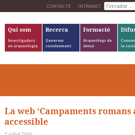
CONTACTE
INTRANET
Qui som
Recerca
Formació
Difu
Investigadors
Generem
Arqueòlegs de
Connex
en arqueologia
coneixement
demà
la soci
La web ‘Campaments romans a 
accessible
2 juliol 2010