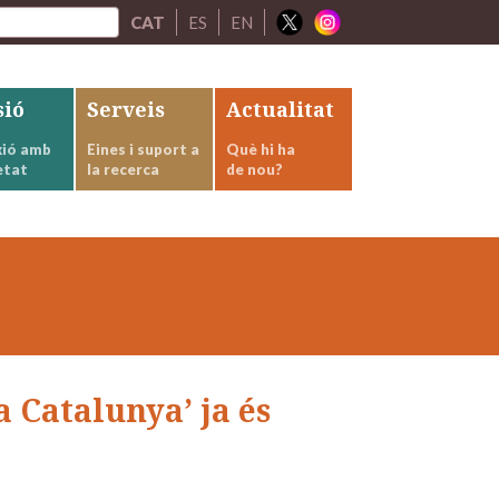
CAT
ES
EN
sió
Serveis
Actualitat
ió amb
Eines i suport a
Què hi ha
etat
la recerca
de nou?
Catalunya’ ja és