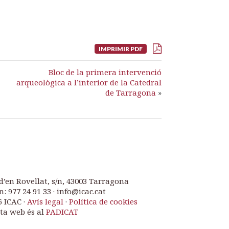
IMPRIMIR PDF
Bloc de la primera intervenció
arqueològica a l’interior de la Catedral
de Tarragona
»
d’en Rovellat, s/n, 43003 Tarragona
n: 977 24 91 33 · info@icac.cat
6 ICAC ·
Avís legal
·
Política de cookies
ta web és al
PADICAT