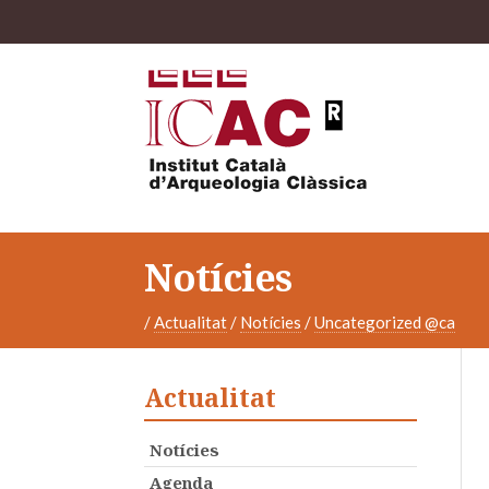
Notícies
/
Actualitat
/
Notícies
/
Uncategorized @ca
Actualitat
Notícies
Agenda