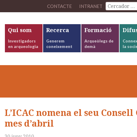
CONTACTE
INTRANET
Qui som
Recerca
Formació
Difu
Investigadors
Generem
Arqueòlegs de
Connex
en arqueologia
coneixement
demà
la soci
L’ICAC nomena el seu Consell C
mes d’abril
30 juny 2010