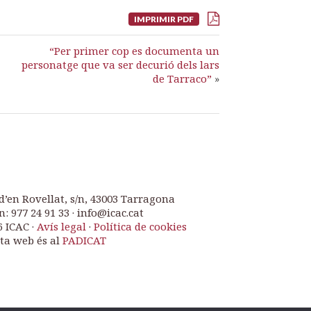
IMPRIMIR PDF
“Per primer cop es documenta un
personatge que va ser decurió dels lars
de Tarraco”
»
d’en Rovellat, s/n, 43003 Tarragona
n: 977 24 91 33 · info@icac.cat
6 ICAC ·
Avís legal
·
Política de cookies
ta web és al
PADICAT