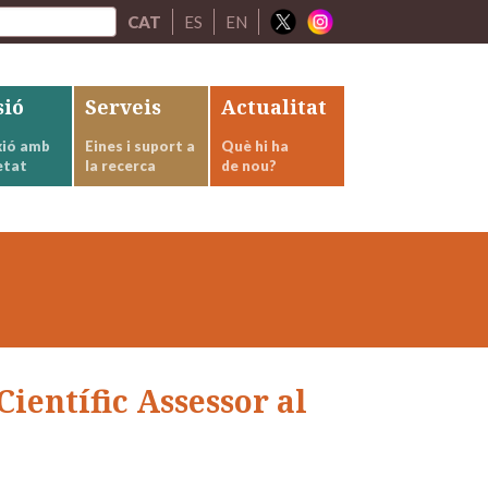
CAT
ES
EN
sió
Serveis
Actualitat
ió amb
Eines i suport a
Què hi ha
etat
la recerca
de nou?
ientífic Assessor al