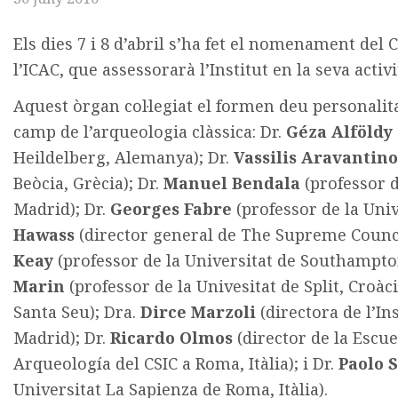
Els dies 7 i 8 d’abril s’ha fet el nomenament del 
l’ICAC, que assessorarà l’Institut en la seva activit
Aquest òrgan col·legiat el formen deu personalita
camp de l’arqueologia clàssica: Dr.
Géza Alföldy
Heildelberg, Alemanya); Dr.
Vassilis Aravantino
Beòcia, Grècia); Dr.
Manuel Bendala
(professor 
Madrid); Dr.
Georges Fabre
(professor de la Univ
Hawass
(director general de The Supreme Council
Keay
(professor de la Universitat de Southampto
Marin
(professor de la Univesitat de Split, Croàc
Santa Seu); Dra.
Dirce Marzoli
(directora de l’I
Madrid); Dr.
Ricardo Olmos
(director de la Escue
Arqueología del CSIC a Roma, Itàlia); i Dr.
Paolo 
Universitat La Sapienza de Roma, Itàlia).