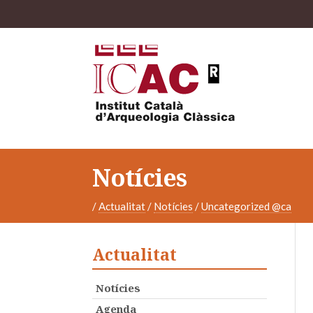
Notícies
/
Actualitat
/
Notícies
/
Uncategorized @ca
Actualitat
Notícies
Agenda