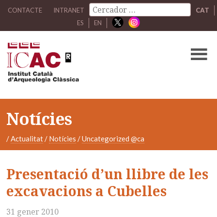
CONTACTE
INTRANET
CAT
ES
EN
Notícies
/
Actualitat
/
Notícies
/
Uncategorized @ca
Presentació d’un llibre de les
excavacions a Cubelles
31 gener 2010