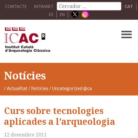
CONTACTE
INTRANET
CAT
ES
EN
Notícies
/
Actualitat
/
Notícies
/
Uncategorized @ca
Curs sobre tecnologies
aplicades a l’arqueologia
12 desembre 2011