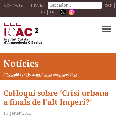
CONTACTE
INTRANET
CAT
ES
EN
Notícies
/
Actualitat
/
Notícies
/
Uncategorized @ca
Col·loqui sobre ‘Crisi urbana
a finals de l’alt Imperi?’
10 gener 2012