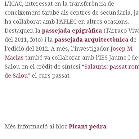
L’ICAC, interessat en la transferència de
coneixement també als centres de secundària, ja
ha col·laborat amb l’APLEC en altres ocasions.
Destaquen la
passejada epigràfica
(Tàrraco Viv
del 2011, foto) i la
passejada arquitectònica
de
l’edició del 2012. A més, l’investigador
Josep M.
Macias
també va col·laborar amb l’IES Jaume I de
Salou en el crèdit de síntesi “
Salauris: passat ro
de Salou
” el curs passat.
Més informació al bloc
Picant pedra
.