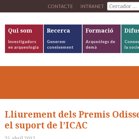
CONTACTE
INTRANET
Qui som
Recerca
Formació
Difu
Investigadors
Generem
Arqueòlegs de
Connex
en arqueologia
coneixement
demà
la soci
Lliurement dels Premis Odiss
el suport de l’ICAC
25 abril 2012