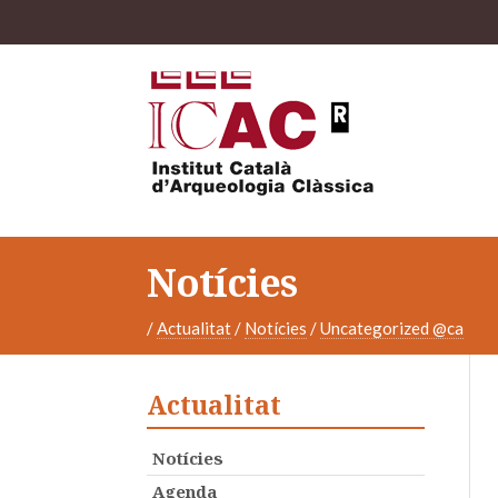
Notícies
/
Actualitat
/
Notícies
/
Uncategorized @ca
Actualitat
Notícies
Agenda