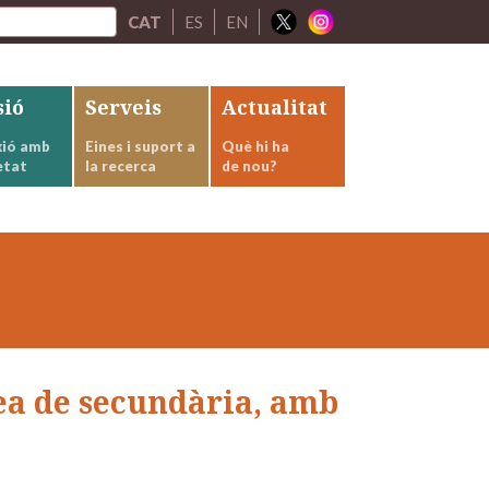
CAT
ES
EN
sió
Serveis
Actualitat
ió amb
Eines i suport a
Què hi ha
etat
la recerca
de nou?
ea de secundària, amb