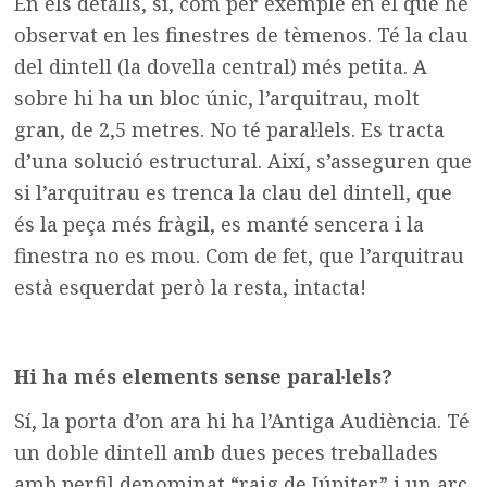
En els detalls, sí, com per exemple en el que he
observat en les finestres de tèmenos. Té la clau
del dintell (la dovella central) més petita. A
sobre hi ha un bloc únic, l’arquitrau, molt
gran, de 2,5 metres. No té paral·lels. Es tracta
d’una solució estructural. Així, s’asseguren que
si l’arquitrau es trenca la clau del dintell, que
és la peça més fràgil, es manté sencera i la
finestra no es mou. Com de fet, que l’arquitrau
està esquerdat però la resta, intacta!
Hi ha més elements sense paral·lels?
Sí, la porta d’on ara hi ha l’Antiga Audiència. Té
un doble dintell amb dues peces treballades
amb perfil denominat “raig de Júpiter” i un arc