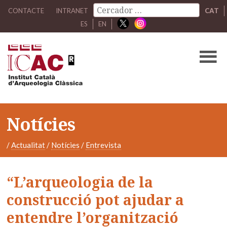
CONTACTE
INTRANET
CAT
ES
EN
Notícies
/
Actualitat
/
Notícies
/
Entrevista
“L’arqueologia de la
construcció pot ajudar a
entendre l’organització