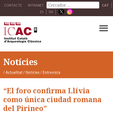
CONTACTE
INTRANET
CAT
ES
EN
Notícies
/
Actualitat
/
Notícies
/
Entrevista
“El foro confirma Llívia
como única ciudad romana
del Pirineo”