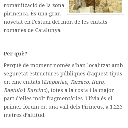
romanització de la zona
pirinenca. És una gran
novetat en l’estudi del món de les ciutats
romanes de Catalunya.
Per què?
Perquè de moment només s’han localitzat amb
seguretat estructures públiques d’aquest tipus
en cinc ciutats (
Emporiae
,
Tarraco
,
Iluro
,
Baetulo
i
Barcino
), totes a la costa i la major
part d’elles molt fragmentàries. Llívia és el
primer fòrum en una vall dels Pirineus, a 1.223
metres d’altitud.