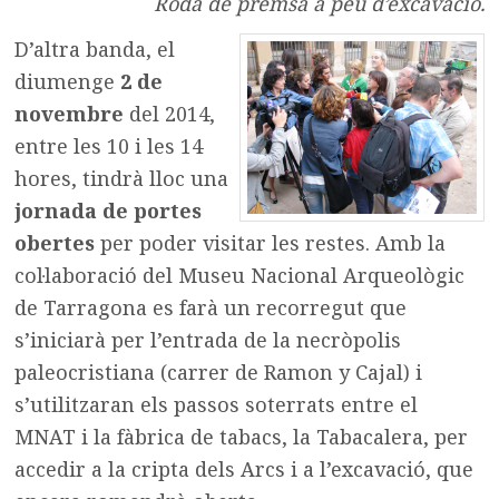
Roda de premsa a peu d’excavació.
D’altra banda, el
diumenge
2 de
novembre
del 2014,
entre les 10 i les 14
hores, tindrà lloc una
jornada de portes
obertes
per poder visitar les restes. Amb la
col·laboració del Museu Nacional Arqueològic
de Tarragona es farà un recorregut que
s’iniciarà per l’entrada de la necròpolis
paleocristiana (carrer de Ramon y Cajal) i
s’utilitzaran els passos soterrats entre el
MNAT i la fàbrica de tabacs, la Tabacalera, per
accedir a la cripta dels Arcs i a l’excavació, que