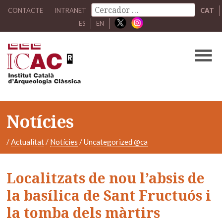
CONTACTE
INTRANET
CAT
ES
EN
Notícies
/
Actualitat
/
Notícies
/
Uncategorized @ca
Localitzats de nou l’absis de
la basílica de Sant Fructuós i
la tomba dels màrtirs