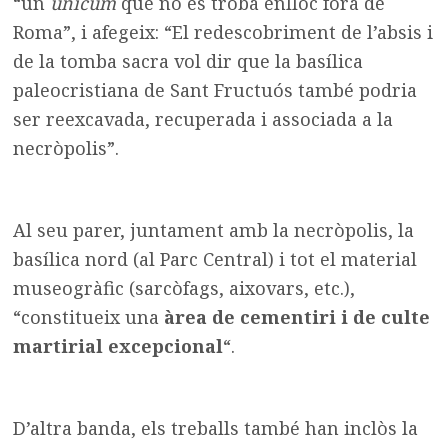
“un
unicum
que no es troba enlloc fora de
Roma”, i afegeix: “El redescobriment de l’absis i
de la tomba sacra vol dir que la basílica
paleocristiana de Sant Fructuós també podria
ser reexcavada, recuperada i associada a la
necròpolis”.
Al seu parer, juntament amb la necròpolis, la
basílica nord (al Parc Central) i tot el material
museogràfic (sarcòfags, aixovars, etc.),
“constitueix una
àrea de cementiri i de culte
martirial excepcional
“.
D’altra banda, els treballs també han inclòs la