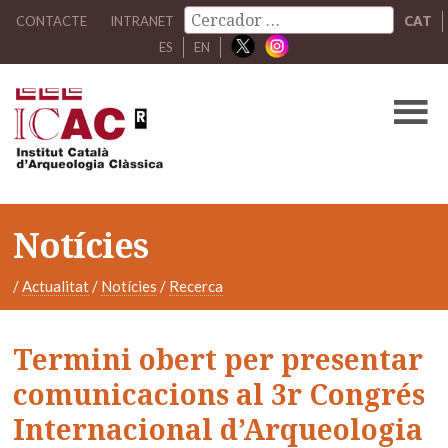
CONTACTE
INTRANET
CAT
ES
EN
Notícies
/
Actualitat
/
Notícies
/
Recerca
Termini obert per presentar
comunicacions al 3r Congrés
Internacional d’Arqueologia