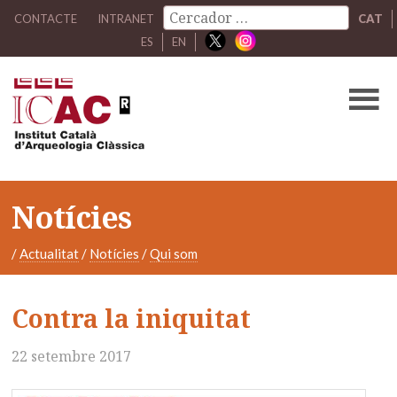
CONTACTE
INTRANET
CAT
ES
EN
Notícies
/
Actualitat
/
Notícies
/
Qui som
Contra la iniquitat
22 setembre 2017