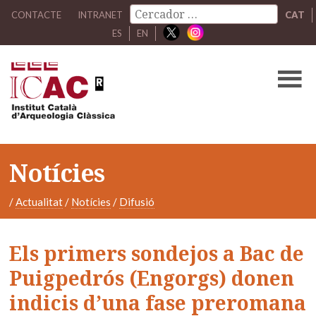
CONTACTE
INTRANET
CAT
ES
EN
Notícies
/
Actualitat
/
Notícies
/
Difusió
Els primers sondejos a Bac de
Puigpedrós (Engorgs) donen
indicis d’una fase preromana