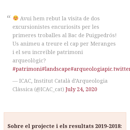
Avui hem rebut la visita de dos
excursionistes encuriosits per les
primeres troballes al Bac de Puigpedrós!
Us animeu a treure el cap per Meranges
i el seu increïble patrimoni
arqueològic?
#patrimoni
#landscape
#arqueologia
pic.twit
— ICAC, Institut Català d’Arqueologia
Clàssica (@ICAC_cat)
July 24, 2020
Sobre el projecte i els resultats 2019-2018: