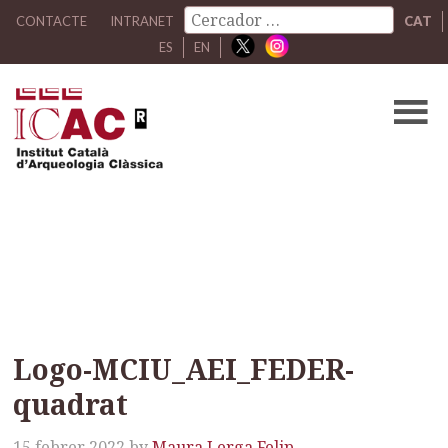
CONTACTE
INTRANET
CAT
ES
EN
Logo-MCIU_AEI_FEDER-
quadrat
Logo-MCIU_AEI_FEDER-
quadrat
15 febrer 2022
by
Maura Lerga Felip