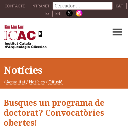
CONTACTE
INTRANET
CAT
ES
EN
Notícies
/
Actualitat
/
Notícies
/
Difusió
Busques un programa de
doctorat? Convocatòries
obertes!