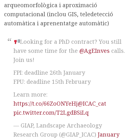
arqueomorfològica i aproximació
computacional (inclou GIS, teledetecció
automàtica i aprenentatge automàtic)
Looking for a PhD contract? You still
have some time for the
@AgEInves
calls.
Join us!
FPI: deadline 26th January
FPU: deadline 15th February
Learn more:
https://t.co/66ZoONYeHj
@ICAC_cat
pic.twitter.com/T2LgdBSiLq
— GIAP, Landscape Archaeology
Research Group (@GIAP_ICAC)
January