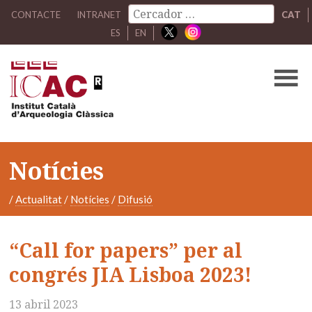
CONTACTE
INTRANET
CAT
ES
EN
Notícies
/
Actualitat
/
Notícies
/
Difusió
“Call for papers” per al
congrés JIA Lisboa 2023!
13 abril 2023