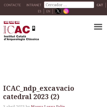
CONTACTE
INTRANET
CAT
ES
EN
ICAC_ndp_excavacio
catedral 2023 (2)
ICAC_ndp_excavacio
catedral 2023 (2)
3 abril 2023
by
Maura Lerga Felip