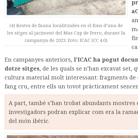
pr
aC
am
(4) Restes de fauna localitzades en el fons d’una de
ma
les sitges al jaciment del Mas Cap de Ferro, durant la
fi
campanya de 2023. Foto: ICAC (CC 4.0).
ca
En campanyes anteriors,
l’ICAC ha pogut docum
dotze sitges
, de les quals se n’han excavat set, 
cultura material molt interessant: fragments de
fang cru, entre ells un tovot pràcticament sencer
A part, també s’han trobat abundants mostres 
investigadors podran explicar com era la ram
del món ibèric.