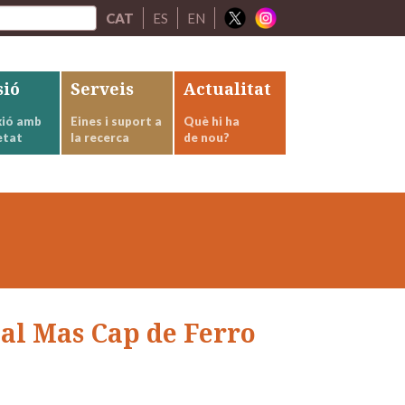
CAT
ES
EN
sió
Serveis
Actualitat
ió amb
Eines i suport a
Què hi ha
etat
la recerca
de nou?
al Mas Cap de Ferro