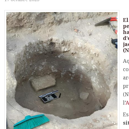
El
pe
h
d’
ja
(N
Aq
co
ar
pr
(N
l’
A
Es
si