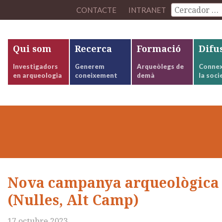
CONTACTE
INTRANET
Qui som
Recerca
Formació
Difu
Investigadors
Generem
Arqueòlegs de
Connex
en arqueologia
coneixement
demà
la soci
Nova campanya arqueològica 
(Nulles, Alt Camp)
17 octubre 2023