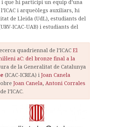
i que hi participi un equip d’una
’ICAC i arqueòlegs auxiliars, hi
tat de Lleida (UdL), estudiants del
(URV-ICAC-UAB) i estudiants del
ecerca quadriennal de l’ICAC
El
l·leni aC: del bronze final a la
tura de la Generalitat de Catalunya
te
(ICAC-ICREA) i
Joan Canela
 sobre
Joan Canela
,
Antoni Corrales
de l’ICAC.