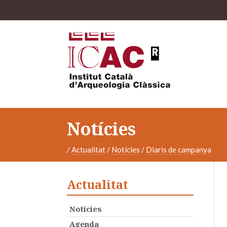
Notícies
/
Actualitat
/
Notícies
/
Diaris de campanya
Actualitat
Notícies
Agenda