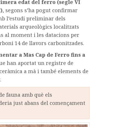
imera edat del ferro (segle VI
)
, segons s’ha pogut confirmar
b l’estudi preliminar dels
terials arqueològics localitzats
ns al moment i les datacions per
rboni 14 de llavors carbonitzades.
entar a Mas Cap de Ferro fins a
que han aportat un registre de
 ceràmica a mà i també elements de
.
de fauna amb què els
aderia just abans del començament