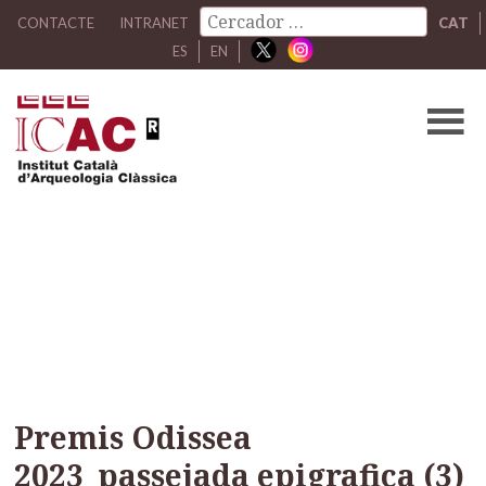
CONTACTE
INTRANET
CAT
ES
EN
Premis Odissea
2023_passejada
epigrafica (3)
Premis Odissea
2023_passejada epigrafica (3)