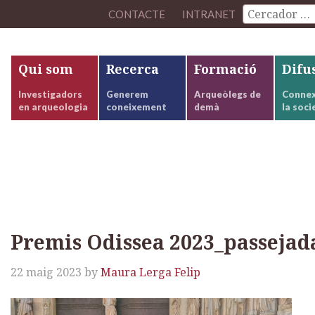
CONTACTE
INTRANET
Qui som
Recerca
Formació
Difu
Investigadors
Generem
Arqueòlegs de
Connex
en arqueologia
coneixement
demà
la soci
3_passejada epigrafica (4)
Premis Odissea 2023_passejada
22 maig 2023
by
Maura Lerga Felip