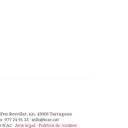
d’en Rovellat, s/n, 43003 Tarragona
n: 977 24 91 33 · info@icac.cat
6 ICAC ·
Avís legal
·
Política de cookies