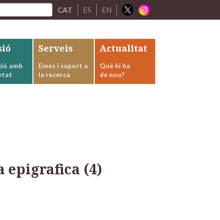
CAT
ES
EN
sió
Serveis
Actualitat
ió amb
Eines i suport a
Què hi ha
etat
la recerca
de nou?
 epigrafica (4)