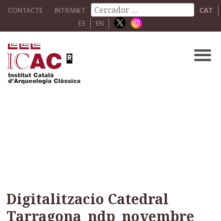
CONTACTE
INTRANET
CAT
ES
EN
Digitalitzacio Catedral
Tarragona_ndp_novembr
2024_MIRMED (9)
Digitalitzacio Catedral
Tarragona_ndp_novembre