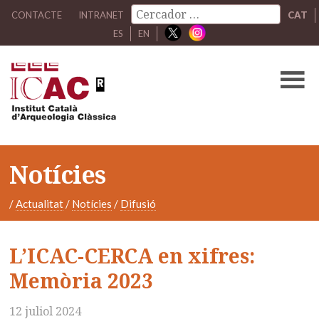
CONTACTE
INTRANET
CAT
ES
EN
Notícies
/
Actualitat
/
Notícies
/
Difusió
L’ICAC-CERCA en xifres:
Memòria 2023
12 juliol 2024