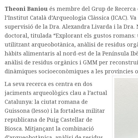
Theoni Baniou
és membre del Grup de Recerca e
l’Institut Català d’Arqueologia Clàssica (ICAC). Va
supervisió de la Dra. Alexandra Livarda i la Dra.
doctoral, titulada “Explorant els gustos romans:
utilitzant arqueobotànica, anàlisi de residus or
hàbits alimentaris al nord-est de la Península I
anàlisi de residus orgànics i GMM per reconstruir
dinàmiques socioeconòmiques a les províncies o
La seva recerca es centra en dos
jaciments arqueològics clau a l’actual
Catalunya: la ciutat romana de
Guissona (Iesso) i la fortalesa militar
republicana de Puig Castellar de
Biosca. Mitjançant la combinació
d’arqueobotànica, anàlisi de residus