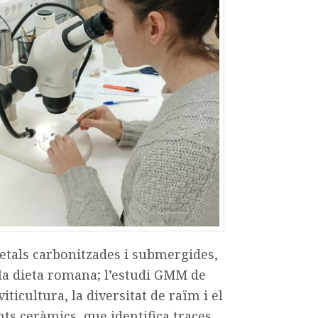
getals carbonitzades i submergides,
i la dieta romana; l’estudi GMM de
ticultura, la diversitat de raïm i el
nts ceràmics, que identifica traces