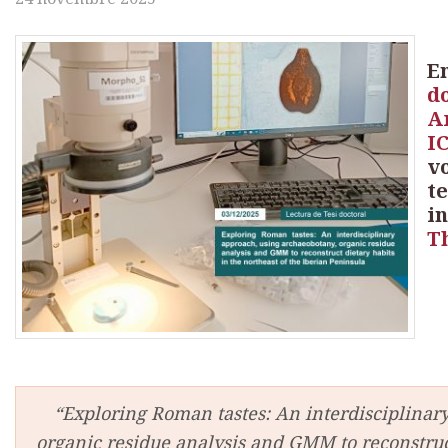
E
d
A
I
vo
te
i
T
“Exploring Roman tastes: An interdisciplinar
organic residue analysis and GMM to reconstruct