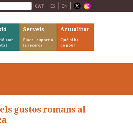
CAT
ES
EN
sió
Serveis
Actualitat
ió amb
Eines i suport a
Què hi ha
etat
la recerca
de nou?
 els gustos romans al
ca