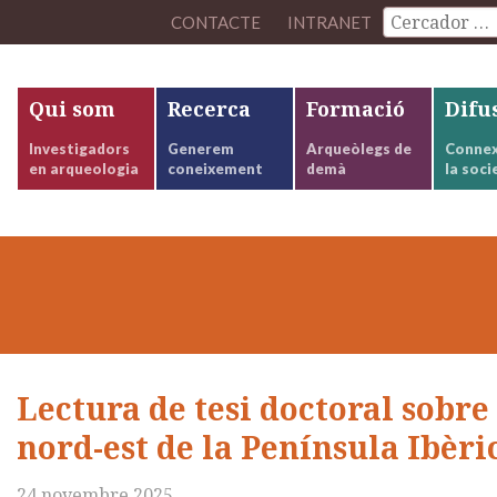
CONTACTE
INTRANET
Qui som
Recerca
Formació
Difu
Investigadors
Generem
Arqueòlegs de
Connex
en arqueologia
coneixement
demà
la soci
Lectura de tesi doctoral sobre
nord-est de la Península Ibèri
24 novembre 2025