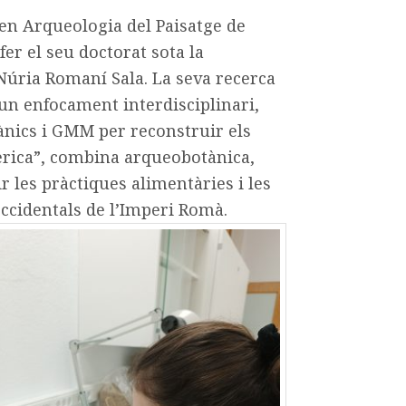
n Arqueologia del Paisatge de
 fer el seu doctorat sota la
 Núria Romaní Sala. La seva recerca
 un enfocament interdisciplinari,
gànics i GMM per reconstruir els
bèrica”, combina arqueobotànica,
 les pràctiques alimentàries i les
ccidentals de l’Imperi Romà.