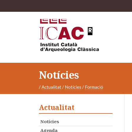
Notícies
/
Actualitat
/
Notícies
/
Formació
Actualitat
Notícies
Agenda