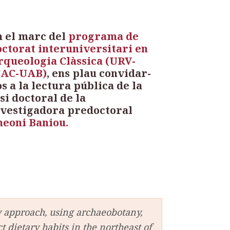
n el marc del
programa de
octorat interuniversitari en
rqueologia Clàssica (URV-
CAC-UAB)
, ens plau convidar-
s a la lectura pública de la
si doctoral de la
nvestigadora predoctoral
heoni Baniou.
y approach, using archaeobotany,
 dietary habits in the northeast of