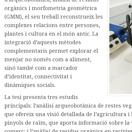
orgànics i morfometria geomètrica
(GMM), el seu treball reconstrueix les
complexes relacions entre persones,
plantes i cultura en el món antic. La
integració d’aquests mètodes
complementaris permet explorar el
menjar no només com a aliment,
sinó també com a marcador
d’identitat, connectivitat i
dinàmiques socials.
La tesi presenta tres estudis
principals: l’anàlisi arqueobotànica de restes ve
que ofereix una visió detallada de l’agricultura 
pinyols de raïm, que aporta informació sobre la vi
comerç; i l’anàlisi de residus orgànics en recipie