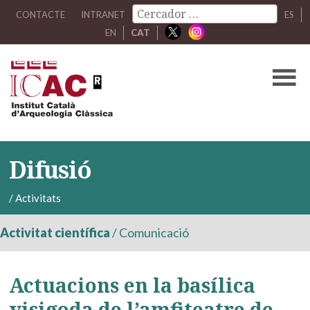
CONTACTE
INTRANET
ES
EN
CAT
Difusió
/
Activitats
Activitat científica
/
Comunicació
Actuacions en la basílica
visigoda de l’amfiteatre de