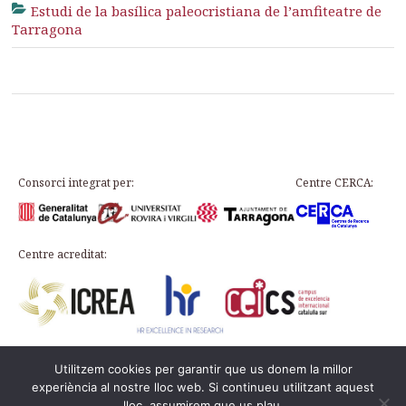
Estudi de la basílica paleocristiana de l’amfiteatre de
Tarragona
Consorci integrat per:
Centre CERCA:
Centre acreditat:
Utilitzem cookies per garantir que us donem la millor
Plaça d’en Rovellat, s/n, 43003 Tarragona
experiència al nostre lloc web. Si continueu utilitzant aquest
Telèfon: 977 24 91 33 · info@icac.cat
lloc, assumirem que us plau.