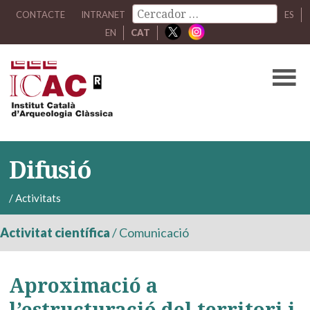
CONTACTE
INTRANET
ES
EN
CAT
Difusió
/
Activitats
Activitat científica
/
Comunicació
Aproximació a
l’estructuració del territori i