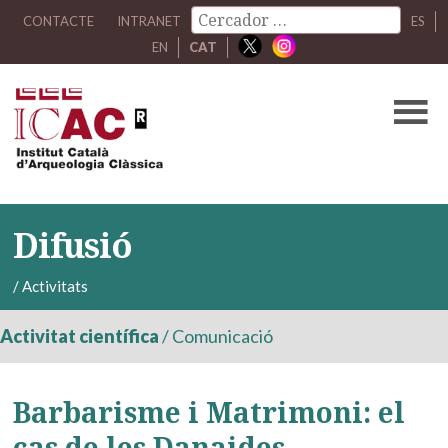
CONTACTE
INTRANET
ES
EN
CAT
Difusió
/
Activitats
Activitat científica
/
Comunicació
Barbarisme i Matrimoni: el
cas de les Danaides