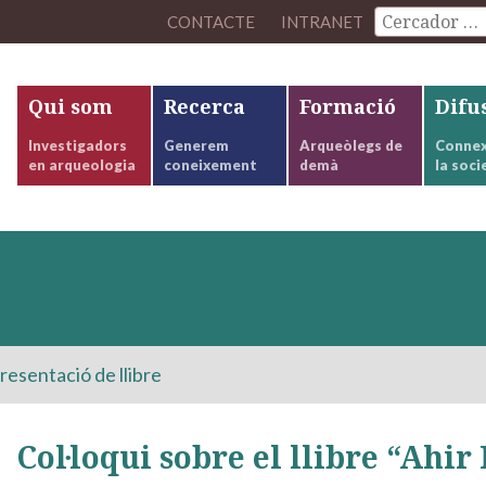
CONTACTE
INTRANET
Qui som
Recerca
Formació
Difu
Investigadors
Generem
Arqueòlegs de
Connex
en arqueologia
coneixement
demà
la soci
resentació de llibre
Col·loqui sobre el llibre “Ahi