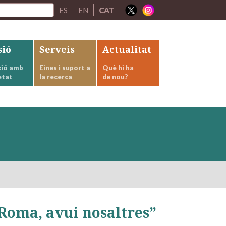
ES
EN
CAT
sió
Serveis
Actualitat
ió amb
Eines i suport a
Què hi ha
etat
la recerca
de nou?
r Roma, avui nosaltres”