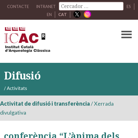
CONTACTE
INTRANET
ES
EN
CAT
Difusió
/
Activitats
Activitat de difusió i transferència
/
Xerrada
divulgativa
conferència “L’ànima dels