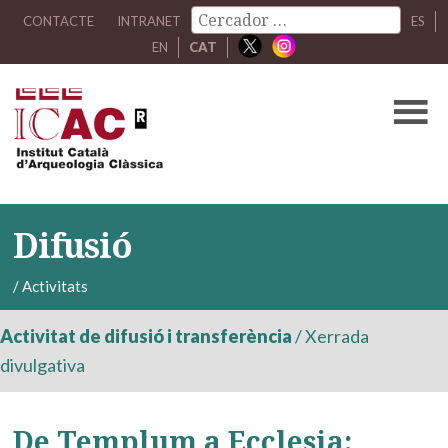
CONTACTE
INTRANET
ES
EN
CAT
Difusió
/
Activitats
Activitat de difusió i transferència
/
Xerrada
divulgativa
De Templum a Ecclesia: