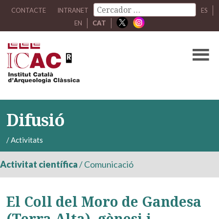
CONTACTE
INTRANET
ES
EN
CAT
Difusió
/
Activitats
Activitat científica
/
Comunicació
El Coll del Moro de Gandesa
(Terra Alta), gènesi i