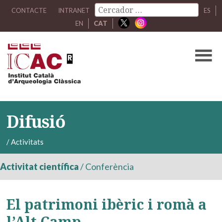
CONTACTE
INTRANET
ES
EN
CAT
Difusió
/
Activitats
Activitat científica
/
Conferència
El patrimoni ibèric i romà a
l’Alt Camp