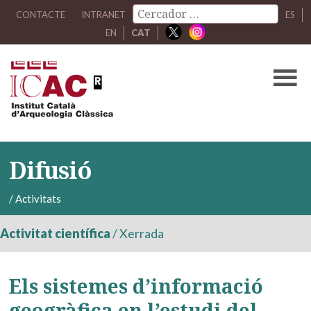
CONTACTE
INTRANET
ES
EN
CAT
Difusió
/
Activitats
Activitat científica
/
Xerrada
Els sistemes d’informació
geogràfica en l’estudi del