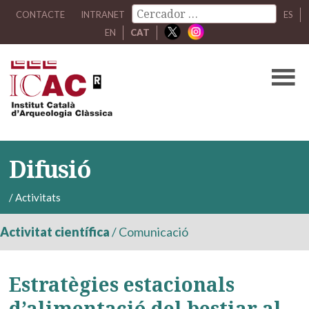
CONTACTE
INTRANET
ES
EN
CAT
Difusió
/
Activitats
Activitat científica
/
Comunicació
Estratègies estacionals
d’alimentació del bestiar al