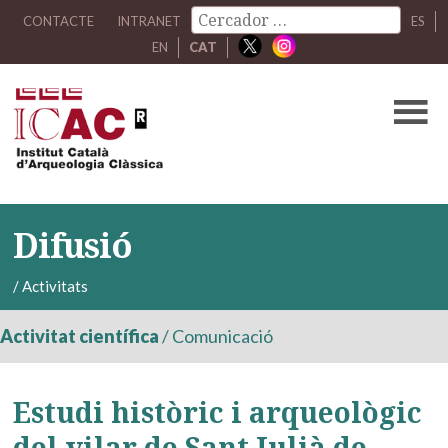
CONTACTE
INTRANET
ES
EN
CAT
Difusió
/
Activitats
Activitat científica
/
Comunicació
Estudi històric i arqueològic
del vilar de Sant Julià de