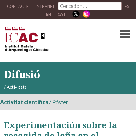
CONTACTE
INTRANET
ES
EN
CAT
Difusió
/
Activitats
Activitat científica
/
Póster
Experimentación sobre la
recogida de leña en el