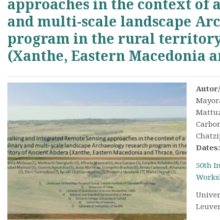
approaches in the context of 
and multi-scale landscape Ar
program in the rural territor
(Xanthe, Eastern Macedonia a
Autor
Mayoral
Mattuz
Carbone
Chatzi
Dates
50th I
Works
Univer
Leuven