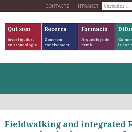
CONTACTE
INTRANET
Qui som
Recerca
Formació
Difu
Investigadors
Generem
Arqueòlegs de
Connex
en arqueologia
coneixement
demà
la soci
Fieldwalking and integrated 