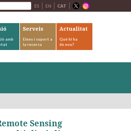
ES
EN
CAT
sió
Serveis
Actualitat
ió amb
Eines i suport a
Què hi ha
etat
la recerca
de nou?
Remote Sensing