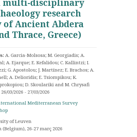
a multi-disciplinary
chaeology research
y of Ancient Abdera
nd Thrace, Greece)
/s:
A. Garcia-Molsosa; M. Georgiadis; A.
; A. Ejarque; E. Kefalidou; C. Kallintzi; I.
zi; G. Apostolou; J. Martínez; E. Brachos; A.
ll; A. Delioridis; E. Tsiompikou; K.
prokopiou; D. Skoulariki and M. Chrysafi
:
26/03/2026 - 27/03/2026
nternational Mediterranean Survey
hop
sity of Leuven
 (Belgium), 26-27 març 2026