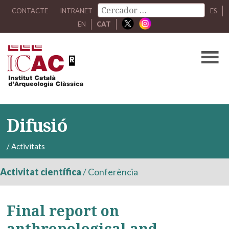
CONTACTE
INTRANET
ES
EN
CAT
Difusió
/
Activitats
Activitat científica
/
Conferència
Final report on
anthropological and