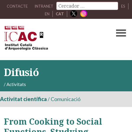
CONTACTE
INTRANET
ES
EN
CAT
Difusió
/
Activitats
Activitat científica
/
Comunicació
From Cooking to Social
Functions. Studying