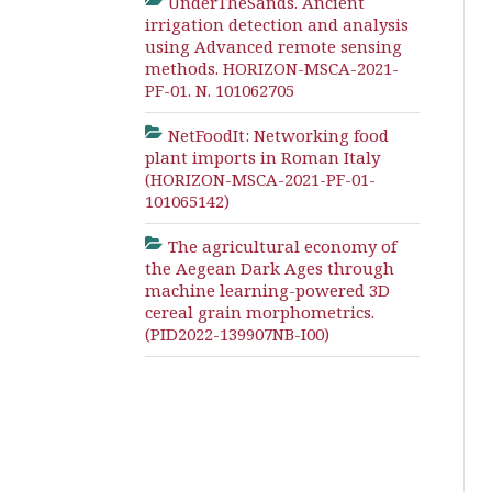
UnderTheSands. Ancient
irrigation detection and analysis
using Advanced remote sensing
methods. HORIZON-MSCA-2021-
PF-01. N. 101062705
NetFoodIt: Networking food
plant imports in Roman Italy
(HORIZON-MSCA-2021-PF-01-
101065142)
The agricultural economy of
the Aegean Dark Ages through
machine learning-powered 3D
cereal grain morphometrics.
(PID2022-139907NB-I00)