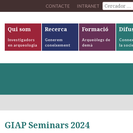
CONTACTE
INTRANET
Qui som
Recerca
Formació
Difu
Investigadors
Generem
Arqueòlegs de
Connex
en arqueologia
coneixement
demà
la soci
GIAP Seminars 2024