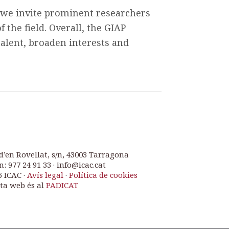
, we invite prominent researchers
f the field. Overall, the GIAP
talent, broaden interests and
d’en Rovellat, s/n, 43003 Tarragona
n: 977 24 91 33 · info@icac.cat
6 ICAC ·
Avís legal
·
Política de cookies
ta web és al
PADICAT