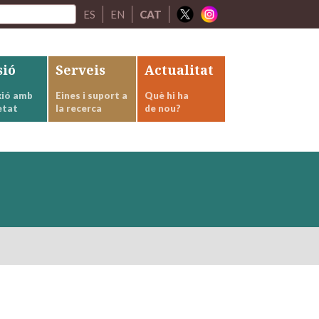
ES
EN
CAT
sió
Serveis
Actualitat
ió amb
Eines i suport a
Què hi ha
etat
la recerca
de nou?