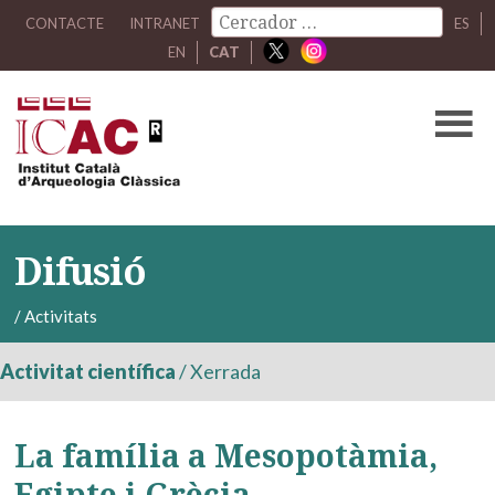
CONTACTE
INTRANET
ES
EN
CAT
Difusió
/
Activitats
Activitat científica
/
Xerrada
La família a Mesopotàmia,
Egipte i Grècia