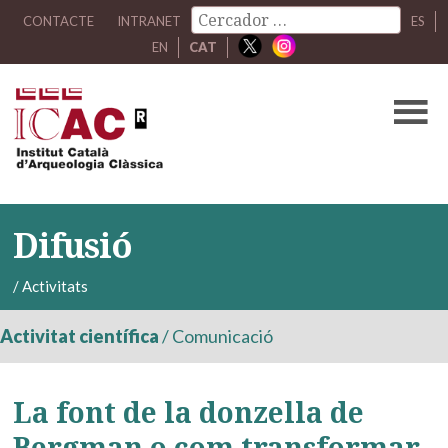
CONTACTE
INTRANET
ES
EN
CAT
Difusió
/
Activitats
Activitat científica
/
Comunicació
La font de la donzella de
Bergman o com transformar