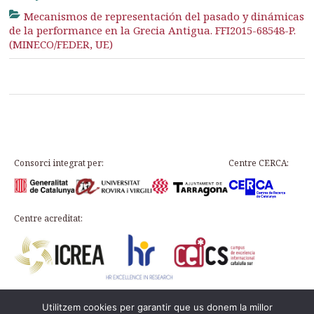
Mecanismos de representación del pasado y dinámicas
de la performance en la Grecia Antigua. FFI2015-68548-P.
(MINECO/FEDER, UE)
Consorci integrat per:
Centre CERCA:
Centre acreditat:
Utilitzem cookies per garantir que us donem la millor
Plaça d’en Rovellat, s/n, 43003 Tarragona