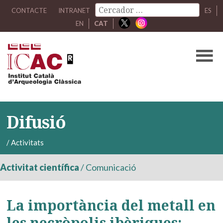
CONTACTE
INTRANET
ES
EN
CAT
Difusió
/
Activitats
Activitat científica
/
Comunicació
La importància del metall en
les necròpolis ibèriques: