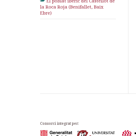
El poblat ibèric del Castellot de
la Roca Roja (Benifallet, Baix
Ebre)
Consorci integrat per: