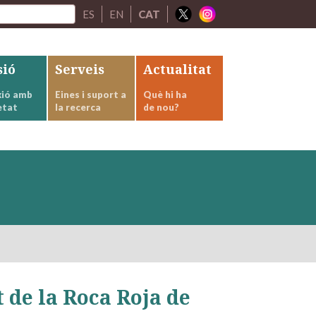
ES
EN
CAT
sió
Serveis
Actualitat
ió amb
Eines i suport a
Què hi ha
etat
la recerca
de nou?
 de la Roca Roja de