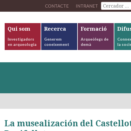
CONTACTE
INTRANET
Qui som
Recerca
Formació
Difu
Investigadors
Generem
Arqueòlegs de
Connex
en arqueologia
coneixement
demà
la soci
La musealización del Castellot