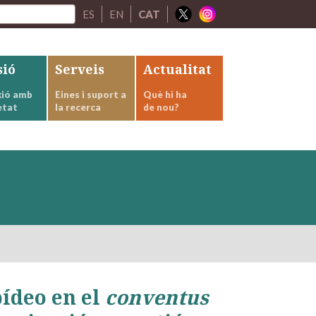
ES
EN
CAT
sió
Serveis
Actualitat
ió amb
Eines i suport a
Què hi ha
etat
la recerca
de nou?
ídeo en el
conventus