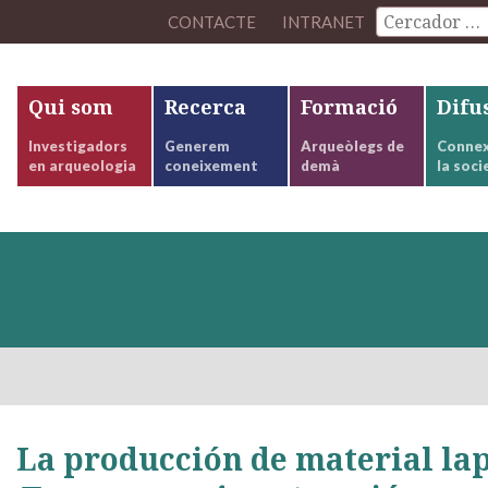
CONTACTE
INTRANET
Qui som
Recerca
Formació
Difu
Investigadors
Generem
Arqueòlegs de
Connex
en arqueologia
coneixement
demà
la soci
La producción de material lap