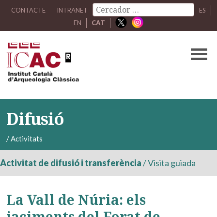
CONTACTE
INTRANET
ES
EN
CAT
Difusió
/
Activitats
Activitat de difusió i transferència
/
Visita guiada
La Vall de Núria: els
jaciments del Forat de