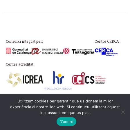
Consorci integrat per:
Centre CERCA:
Centre acreditat:
Utilitzem cookies per garantir que us donem la millor
Plaça d’en Rovellat, s/n, 43003 Tarragona
experiència al nostre lloc web. Si continueu utilitzant aquest
Telèfon: 977 24 91 33 · info@icac.cat
lloc, assumirem que us plau.
© 2026 ICAC ·
Avís legal
·
Política de cookies
Aquesta web és al
PADICAT
D'acord