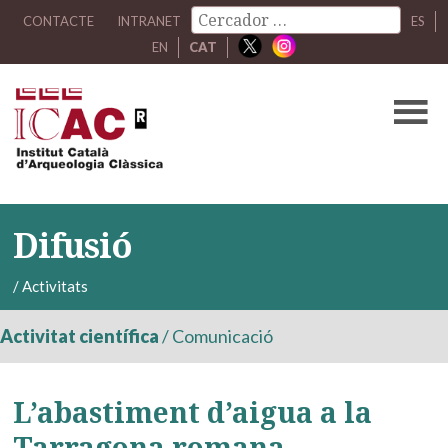
CONTACTE
INTRANET
ES
EN
CAT
Difusió
/
Activitats
Activitat científica
/
Comunicació
L’abastiment d’aigua a la
Tarragona romana