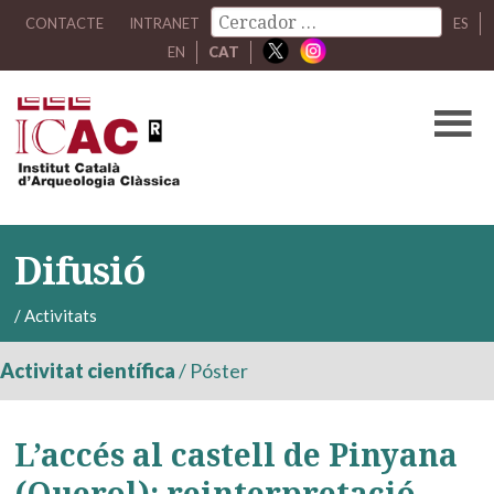
CONTACTE
INTRANET
ES
EN
CAT
Difusió
/
Activitats
Activitat científica
/
Póster
L’accés al castell de Pinyana
(Querol): reinterpretació,