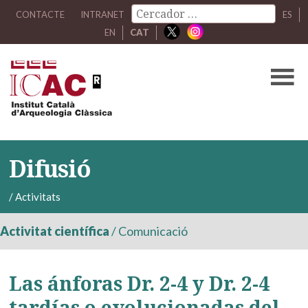
CONTACTE
INTRANET
ES
EN
CAT
Difusió
/
Activitats
Activitat científica
/
Comunicació
Las ánforas Dr. 2-4 y Dr. 2-4
tardías o evolucionadas del