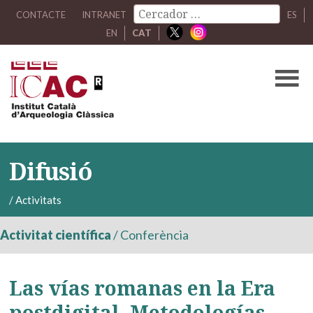
CONTACTE
INTRANET
ES
EN
CAT
Difusió
/
Activitats
Activitat científica
/
Conferència
Las vías romanas en la Era
postdigital. Metodologías