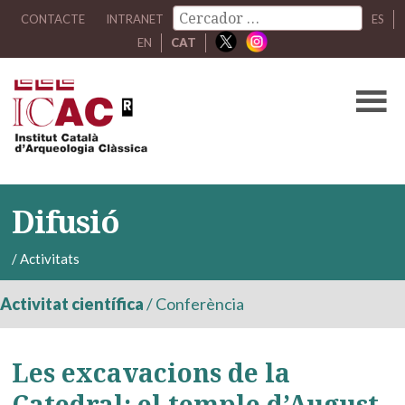
CONTACTE
INTRANET
ES
EN
CAT
Difusió
/
Activitats
Activitat científica
/
Conferència
Les excavacions de la
Catedral: el temple d’August