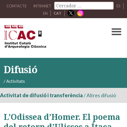
CONTACTE
INTRANET
ES
EN
CAT
Difusió
/
Activitats
Activitat de difusió i transferència
/
Altres difusió
L’Odissea d’Homer. El poema
del retorn d’Ulisses a Ítaca