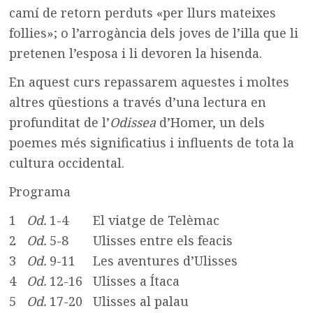
camí de retorn perduts «per llurs mateixes
follies»; o l’arrogància dels joves de l’illa que li
pretenen l’esposa i li devoren la hisenda.
En aquest curs repassarem aquestes i moltes
altres qüestions a través d’una lectura en
profunditat de l’
Odissea
d’Homer, un dels
poemes més significatius i influents de tota la
cultura occidental.
Programa
1
Od.
1-4 El viatge de Telèmac
2
Od.
5-8 Ulisses entre els feacis
3
Od.
9-11 Les aventures d’Ulisses
4
Od.
12-16 Ulisses a Ítaca
5
Od.
17-20 Ulisses al palau